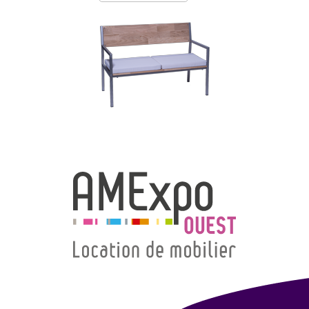
→ Types de mobilier
→ Noms / Références
→ Couleurs
→ Ensembles
Modélisation 2D/3D
Accueil