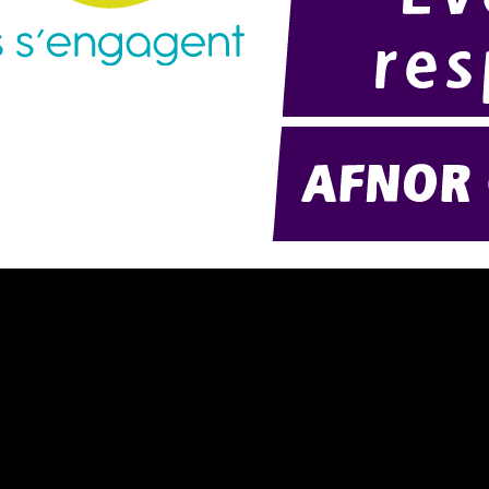
résentation d'AMExpo (PDF)
Modélisation 2D/3D
otre politique RSE (PDF)
Télécharger notre catalogue (PD
ontact
Nos ambiances
onditions générales de location
onditions de règlement
entions légales