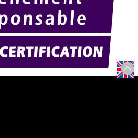
Amexpo-sudouest.fr
F)
Amexpo-sudest.fr