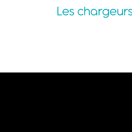
Agence Nantes
P
ZAC de la Pentecôte
N
3 rue Jean Rouxel
C
44 700 ORVAULT
C
C
M