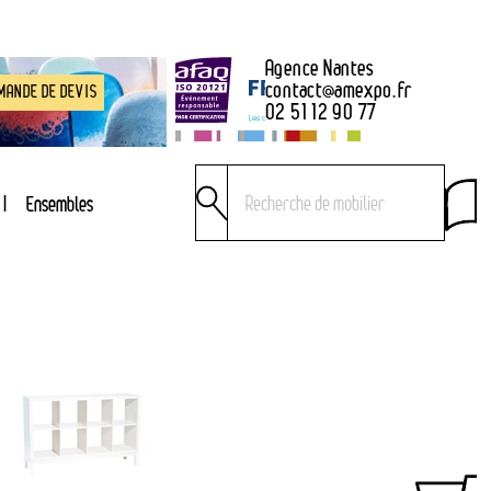
Agence Nantes
contact
@
amexpo.fr
MANDE DE DEVIS
02 51 12 90 77
Ensembles