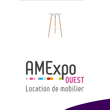
→ Types de mobilier
→ Noms / Références
→ Couleurs
→ Ensembles
Modélisation 2D/3D
Accueil