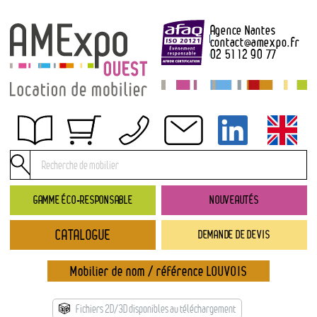
Agence Nantes
contact
@
amexpo.fr
02 51 12 90 77
Obtenir un devis
Conditions générales de location
Conditions de règlement
GAMME ÉCO-RESPONSABLE
NOUVEAUTÉS
Contact
CATALOGUE
DEMANDE DE DEVIS
Catalogue
→ Nouveautés
Mobilier de nom / référence LOUVOIS
→ Gamme éco-responsable
→ Rubriques
Fichiers 2D/3D disponibles au téléchargement