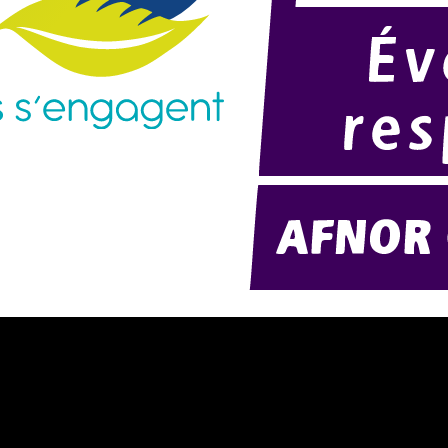
résentation d'AMExpo (PDF)
Modélisation 2D/3D
otre politique RSE (PDF)
Télécharger notre catalogue (PD
ontact
Nos ambiances