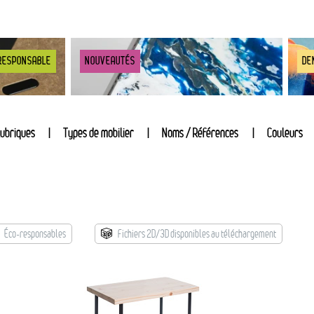
RESPONSABLE
NOUVEAUTÉS
DE
ubriques
Types de mobilier
Noms / Références
Couleurs
Éco-responsables
Fichiers 2D/3D disponibles au téléchargement