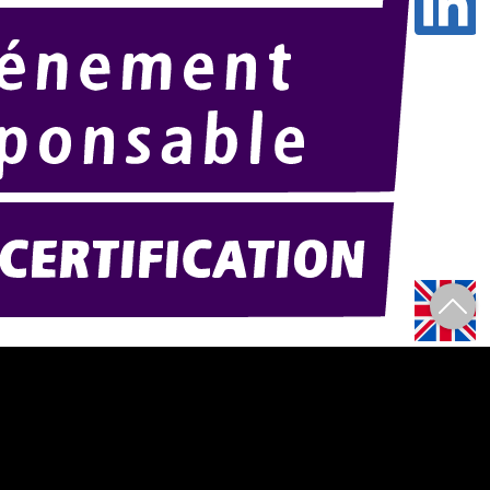
Amexpo-sudouest.fr
F)
Amexpo-sudest.fr