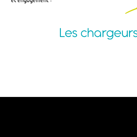
Agence Nantes
P
ZAC de la Pentecôte
N
3 rue Jean Rouxel
C