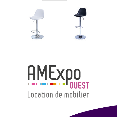
→ Types de mobilier
→ Noms / Références
→ Couleurs
→ Ensembles
Modélisation 2D/3D
Accueil