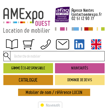
Agence Nantes
contact
@
amexpo.fr
02 51 12 90 77
Obtenir un devis
Conditions générales de location
Conditions de règlement
GAMME ÉCO-RESPONSABLE
NOUVEAUTÉS
Contact
CATALOGUE
DEMANDE DE DEVIS
Catalogue
→ Nouveautés
Mobilier de nom / référence LUCON
→ Gamme éco-responsable
→ Rubriques
Nouveautés