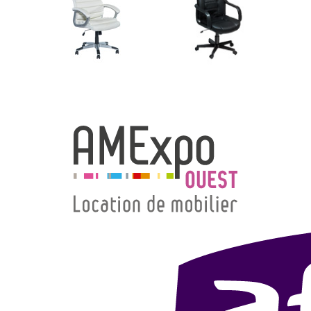
→ Types de mobilier
→ Noms / Références
→ Couleurs
→ Ensembles
Modélisation 2D/3D
Accueil