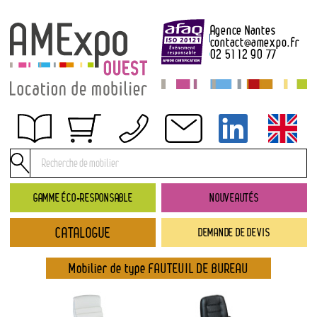
Agence Nantes
contact
@
amexpo.fr
02 51 12 90 77
Obtenir un devis
Conditions générales de location
Conditions de règlement
GAMME ÉCO-RESPONSABLE
NOUVEAUTÉS
Contact
CATALOGUE
DEMANDE DE DEVIS
Catalogue
→ Nouveautés
Mobilier de type FAUTEUIL DE BUREAU
→ Gamme éco-responsable
→ Rubriques