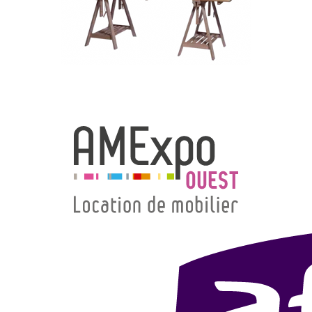
→ Types de mobilier
→ Noms / Références
→ Couleurs
→ Ensembles
Modélisation 2D/3D
Accueil