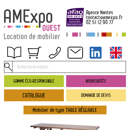
Agence Nantes
contact
@
amexpo.fr
02 51 12 90 77
Obtenir un devis
Conditions générales de location
Conditions de règlement
GAMME ÉCO-RESPONSABLE
NOUVEAUTÉS
Contact
CATALOGUE
DEMANDE DE DEVIS
Catalogue
→ Nouveautés
Mobilier de type TABLE RÉGLABLE
→ Gamme éco-responsable
→ Rubriques