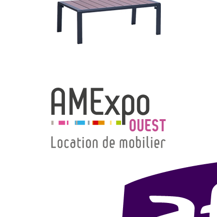
→ Types de mobilier
→ Noms / Références
→ Couleurs
→ Ensembles
Modélisation 2D/3D
Accueil