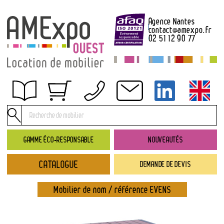
Agence Nantes
contact
@
amexpo.fr
02 51 12 90 77
Obtenir un devis
Conditions générales de location
Conditions de règlement
GAMME ÉCO-RESPONSABLE
NOUVEAUTÉS
Contact
CATALOGUE
DEMANDE DE DEVIS
Catalogue
→ Nouveautés
Mobilier de nom / référence EVENS
→ Gamme éco-responsable
→ Rubriques