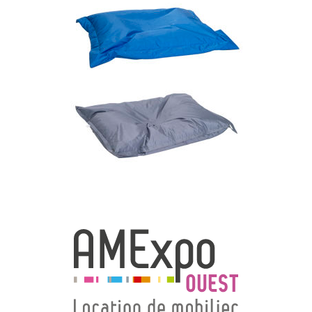
→ Types de mobilier
→ Noms / Références
→ Couleurs
→ Ensembles
Modélisation 2D/3D
Accueil