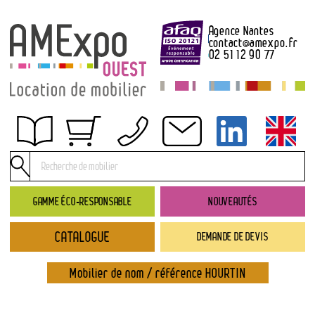
Agence Nantes
contact
@
amexpo.fr
02 51 12 90 77
Obtenir un devis
Conditions générales de location
Conditions de règlement
GAMME ÉCO-RESPONSABLE
NOUVEAUTÉS
Contact
CATALOGUE
DEMANDE DE DEVIS
Catalogue
→ Nouveautés
Mobilier de nom / référence HOURTIN
→ Gamme éco-responsable
→ Rubriques