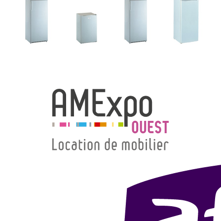
→ Types de mobilier
→ Noms / Références
→ Couleurs
→ Ensembles
Modélisation 2D/3D
Accueil