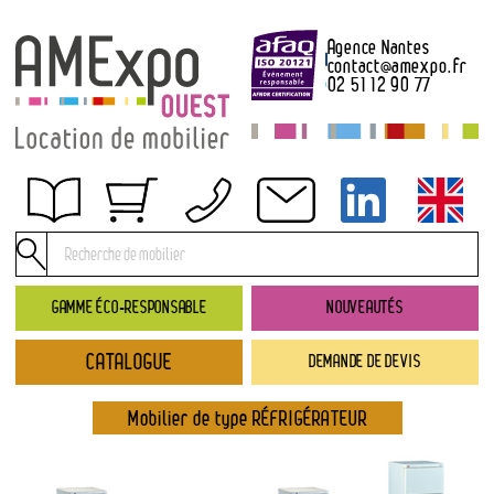
Agence Nantes
contact
@
amexpo.fr
02 51 12 90 77
Obtenir un devis
Conditions générales de location
Conditions de règlement
GAMME ÉCO-RESPONSABLE
NOUVEAUTÉS
Contact
CATALOGUE
DEMANDE DE DEVIS
Catalogue
→ Nouveautés
Mobilier de type RÉFRIGÉRATEUR
→ Gamme éco-responsable
→ Rubriques