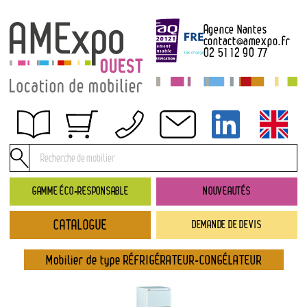
Agence Nantes
contact
@
amexpo.fr
02 51 12 90 77
Obtenir un devis
Conditions générales de location
Conditions de règlement
GAMME ÉCO-RESPONSABLE
NOUVEAUTÉS
Contact
CATALOGUE
DEMANDE DE DEVIS
Catalogue
→ Nouveautés
Mobilier de type RÉFRIGÉRATEUR-CONGÉLATEUR
→ Gamme éco-responsable
→ Rubriques