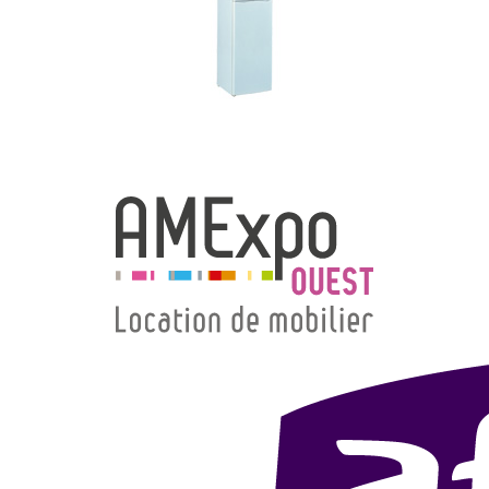
→ Types de mobilier
→ Noms / Références
→ Couleurs
→ Ensembles
Modélisation 2D/3D
Accueil