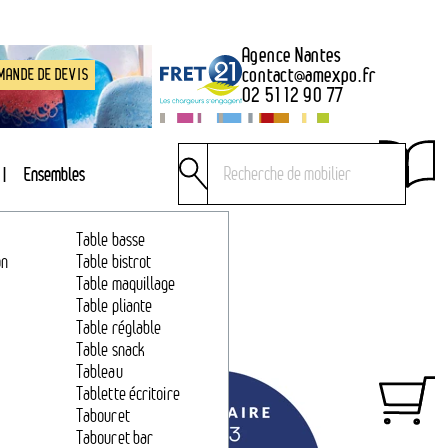
Agence Nantes
contact
@
amexpo.fr
MANDE DE DEVIS
02 51 12 90 77
Ensembles
Table basse
on
Table bistrot
Table maquillage
Table pliante
Table réglable
Table snack
Tableau
Tablette écritoire
Tabouret
Tabouret bar