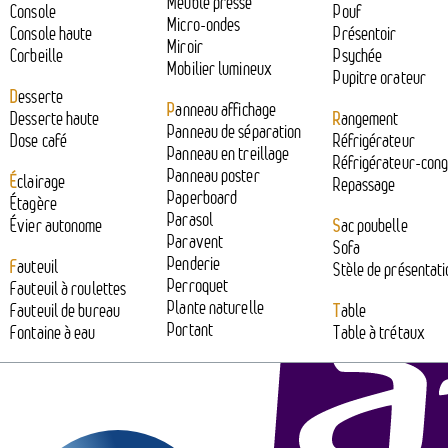
Meuble presse
Console
Pouf
Micro-ondes
Console haute
Présentoir
Miroir
Corbeille
Psychée
Mobilier lumineux
Pupitre orateur
D
esserte
P
anneau affichage
Desserte haute
R
angement
Panneau de séparation
Dose café
Réfrigérateur
Panneau en treillage
Réfrigérateur-cong
Panneau poster
É
clairage
Repassage
Paperboard
Étagère
Parasol
Évier autonome
S
ac poubelle
Paravent
Soutient :
Sofa
Penderie
F
auteuil
Stèle de présentati
Perroquet
Fauteuil à roulettes
Plante naturelle
Fauteuil de bureau
T
able
Portant
Fontaine à eau
Table à trétaux