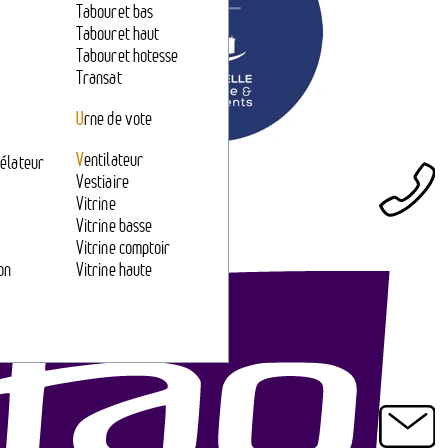
Tabouret bas
Tabouret haut
Tabouret hotesse
Transat
U
rne de vote
V
entilateur
élateur
Vestiaire
Vitrine
Vitrine basse
Vitrine comptoir
on
Vitrine haute