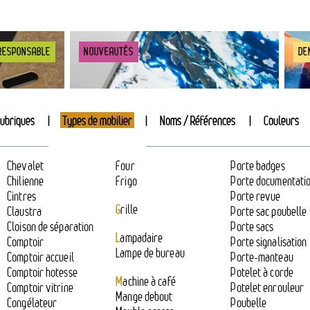
RESPONSABLE
NOUVEAUTÉS
DE
ubriques
Types de mobilier
Noms / Références
Couleurs
Chevalet
Four
Porte badges
Chilienne
Frigo
Porte documentati
Cintres
Porte revue
G
rille
Claustra
Porte sac poubelle
Cloison de séparation
Porte sacs
L
ampadaire
Comptoir
Porte signalisation
Lampe de bureau
Comptoir accueil
Porte-manteau
Comptoir hotesse
Potelet à corde
M
achine à café
Comptoir vitrine
Potelet enrouleur
Mange debout
Congélateur
Poubelle