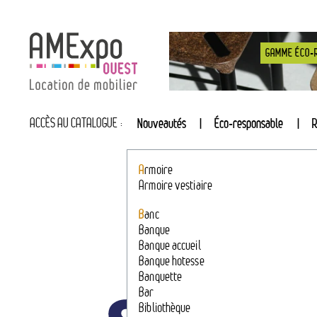
GAMME ÉCO-
ACCÈS AU CATALOGUE :
Nouveautés
Éco-responsable
R
A
rmoire
Armoire vestiaire
B
anc
Banque
Banque accueil
Banque hotesse
Banquette
Bar
Bibliothèque