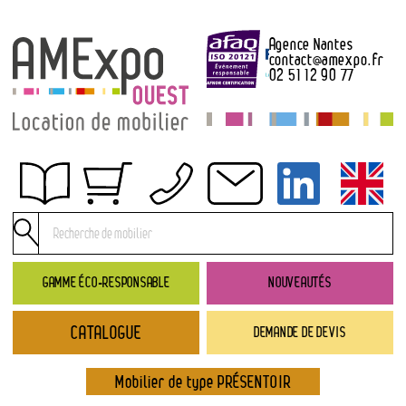
Agence Nantes
contact
@
amexpo.fr
02 51 12 90 77
Obtenir un devis
Conditions générales de location
Conditions de règlement
GAMME ÉCO-RESPONSABLE
NOUVEAUTÉS
Contact
CATALOGUE
DEMANDE DE DEVIS
Catalogue
→ Nouveautés
Mobilier de type PRÉSENTOIR
→ Gamme éco-responsable