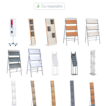
→ Rubriques
Éco-responsables
→ Types de mobilier
→ Noms / Références
→ Couleurs
→ Ensembles
Modélisation 2D/3D
Accueil