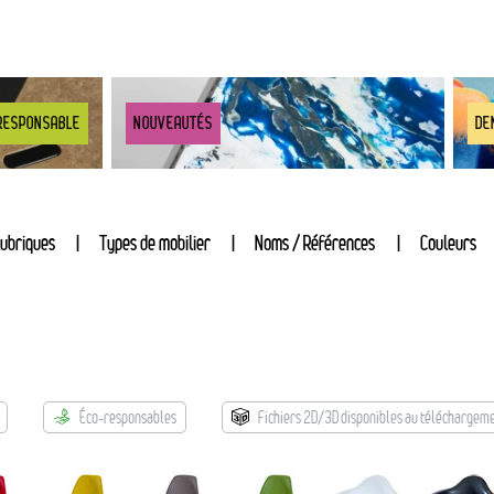
RESPONSABLE
NOUVEAUTÉS
DE
ubriques
Types de mobilier
Noms / Références
Couleurs
Éco-responsables
Fichiers 2D/3D disponibles au téléchargem