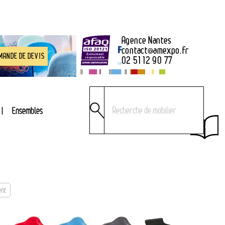
Agence Nantes
contact
@
amexpo.fr
MANDE DE DEVIS
02 51 12 90 77
Ensembles
ent