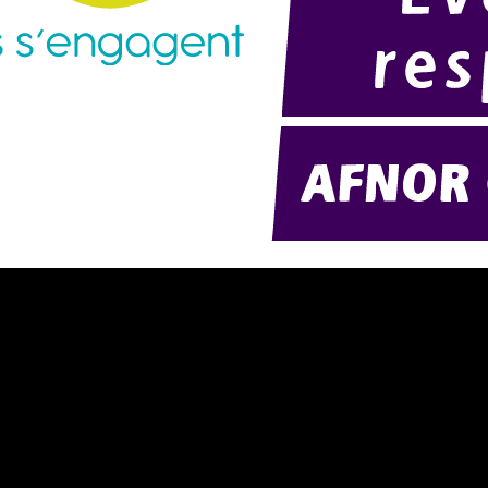
résentation d'AMExpo (PDF)
Modélisation 2D/3D
otre politique RSE (PDF)
Télécharger notre catalogue (PD
ontact
Nos ambiances
onditions générales de location
onditions de règlement
entions légales