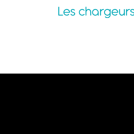
Agence Nantes
P
ZAC de la Pentecôte
N
3 rue Jean Rouxel
C
44 700 ORVAULT
C
C
M