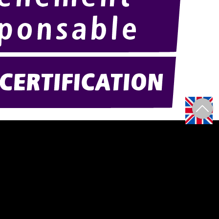
Amexpo-sudouest.fr
F)
Amexpo-sudest.fr