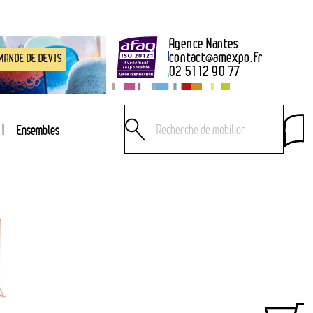
Agence Nantes
contact
@
amexpo.fr
MANDE DE DEVIS
02 51 12 90 77
Ensembles