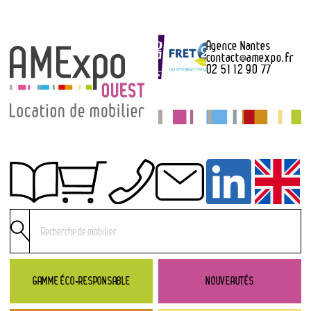
Agence Nantes
contact
@
amexpo.fr
02 51 12 90 77
Obtenir un devis
Conditions générales de location
Conditions de règlement
GAMME ÉCO-RESPONSABLE
NOUVEAUTÉS
Contact