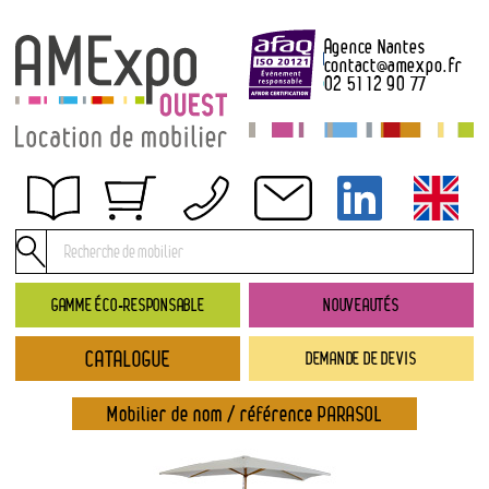
Agence Nantes
contact
@
amexpo.fr
02 51 12 90 77
Obtenir un devis
Conditions générales de location
Conditions de règlement
GAMME ÉCO-RESPONSABLE
NOUVEAUTÉS
Contact
CATALOGUE
DEMANDE DE DEVIS
Catalogue
→ Nouveautés
Mobilier de nom / référence PARASOL
→ Gamme éco-responsable
→ Rubriques