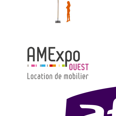
→ Types de mobilier
→ Noms / Références
→ Couleurs
→ Ensembles
Modélisation 2D/3D
Accueil