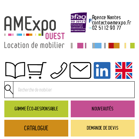
Agence Nantes
contact
@
amexpo.fr
02 51 12 90 77
Obtenir un devis
Conditions générales de location
Conditions de règlement
GAMME ÉCO-RESPONSABLE
NOUVEAUTÉS
Contact
CATALOGUE
DEMANDE DE DEVIS
Catalogue
→ Nouveautés