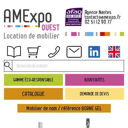
Agence Nantes
contact
@
amexpo.fr
02 51 12 90 77
Obtenir un devis
Conditions générales de location
Conditions de règlement
GAMME ÉCO-RESPONSABLE
NOUVEAUTÉS
Contact
CATALOGUE
DEMANDE DE DEVIS
Catalogue
→ Nouveautés
Mobilier de nom / référence BORNE GEL
→ Gamme éco-responsable
→ Rubriques