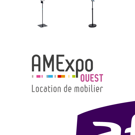
→ Types de mobilier
→ Noms / Références
→ Couleurs
→ Ensembles
Modélisation 2D/3D
Accueil