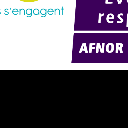
résentation d'AMExpo (PDF)
Modélisation 2D/3D
otre politique RSE (PDF)
Télécharger notre catalogue (PD
ontact
Nos ambiances
onditions générales de location
onditions de règlement
entions légales