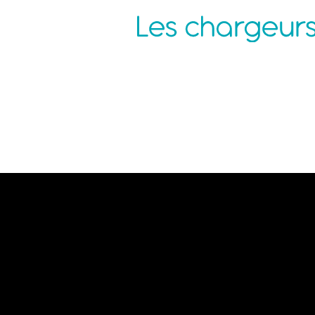
Agence Nantes
P
ZAC de la Pentecôte
N
3 rue Jean Rouxel
C
44 700 ORVAULT
C
C
M