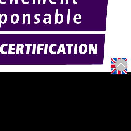
Amexpo-sudouest.fr
F)
Amexpo-sudest.fr