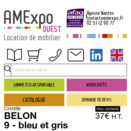
Agence Nantes
contact
@
amexpo.fr
02 51 12 90 77
Obtenir un devis
Conditions générales de location
Conditions de règlement
GAMME ÉCO-RESPONSABLE
NOUVEAUTÉS
Contact
CATALOGUE
DEMANDE DE DEVIS
Catalogue
CHAISE
PRIX UNITAIRE
→ Nouveautés
BELON
37€
H.T.
→ Gamme éco-responsable
9 - bleu et gris
→ Rubriques