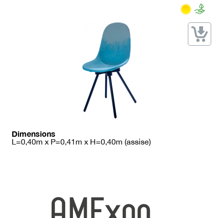
→ Types de mobilier
→ Noms / Références
→ Couleurs
→ Ensembles
Modélisation 2D/3D
Accueil
Dimensions
L=0,40m x P=0,41m x H=0,40m (assise)