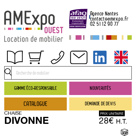
Agence Nantes
contact
@
amexpo.fr
02 51 12 90 77
Obtenir un devis
Conditions générales de location
Conditions de règlement
GAMME ÉCO-RESPONSABLE
NOUVEAUTÉS
Contact
CATALOGUE
DEMANDE DE DEVIS
Catalogue
CHAISE
PRIX UNITAIRE
→ Nouveautés
DIVONNE
28€
H.T.
→ Gamme éco-responsable
→ Rubriques