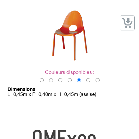
→ Types de mobilier
→ Noms / Références
→ Couleurs
→ Ensembles
Modélisation 2D/3D
Accueil
Couleurs disponibles :
Dimensions
L=0,45m x P=0,40m x H=0,45m (assise)