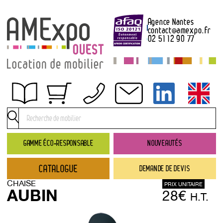
Agence Nantes
contact
@
amexpo.fr
02 51 12 90 77
Obtenir un devis
Conditions générales de location
Conditions de règlement
GAMME ÉCO-RESPONSABLE
NOUVEAUTÉS
Contact
CATALOGUE
DEMANDE DE DEVIS
Catalogue
CHAISE
PRIX UNITAIRE
→ Nouveautés
AUBIN
28€
H.T.
→ Gamme éco-responsable
→ Rubriques