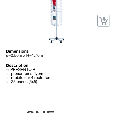
→ Types de mobilier
→ Noms / Références
→ Couleurs
→ Ensembles
Modélisation 2D/3D
Accueil
Dimensions
ø=0,50m x H=1,70m
Description
⇒ PRÉSENTOIR
présentoir à flyers
mobile sur 4 roulettes
25 cases (5x5)