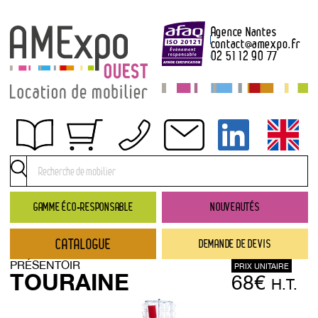
Agence Nantes
contact
@
amexpo.fr
02 51 12 90 77
Obtenir un devis
Conditions générales de location
Conditions de règlement
GAMME ÉCO-RESPONSABLE
NOUVEAUTÉS
Contact
CATALOGUE
DEMANDE DE DEVIS
Catalogue
PRÉSENTOIR
PRIX UNITAIRE
→ Nouveautés
TOURAINE
68€
H.T.
→ Gamme éco-responsable
→ Rubriques