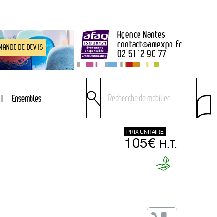
Agence Nantes
contact
@
amexpo.fr
MANDE DE DEVIS
02 51 12 90 77
Ensembles
PRIX UNITAIRE
105€
H.T.