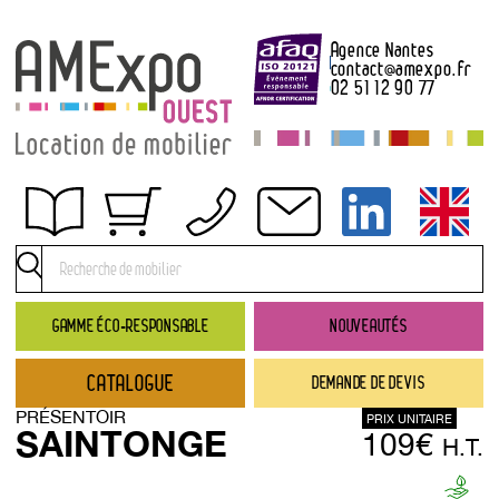
Agence Nantes
contact
@
amexpo.fr
02 51 12 90 77
Obtenir un devis
Conditions générales de location
Conditions de règlement
GAMME ÉCO-RESPONSABLE
NOUVEAUTÉS
Contact
CATALOGUE
DEMANDE DE DEVIS
Catalogue
PRÉSENTOIR
PRIX UNITAIRE
→ Nouveautés
SAINTONGE
109€
H.T.
→ Gamme éco-responsable
→ Rubriques