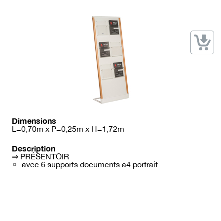
→ Types de mobilier
→ Noms / Références
→ Couleurs
→ Ensembles
Modélisation 2D/3D
Accueil
Dimensions
L=0,70m x P=0,25m x H=1,72m
Description
⇒ PRÉSENTOIR
avec 6 supports documents a4 portrait