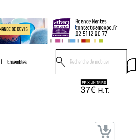
Agence Nantes
contact
@
amexpo.fr
MANDE DE DEVIS
02 51 12 90 77
Ensembles
PRIX UNITAIRE
37€
H.T.