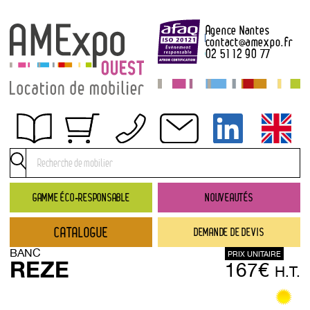
Agence Nantes
contact
@
amexpo.fr
02 51 12 90 77
Obtenir un devis
Conditions générales de location
Conditions de règlement
GAMME ÉCO-RESPONSABLE
NOUVEAUTÉS
Contact
CATALOGUE
DEMANDE DE DEVIS
Catalogue
BANC
PRIX UNITAIRE
→ Nouveautés
REZE
167€
H.T.
→ Gamme éco-responsable
→ Rubriques