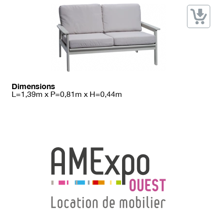
→ Types de mobilier
→ Noms / Références
→ Couleurs
→ Ensembles
Modélisation 2D/3D
Accueil
Dimensions
L=1,39m x P=0,81m x H=0,44m