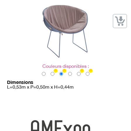
→ Types de mobilier
→ Noms / Références
→ Couleurs
→ Ensembles
Modélisation 2D/3D
Accueil
Couleurs disponibles :
Dimensions
L=0,53m x P=0,50m x H=0,44m