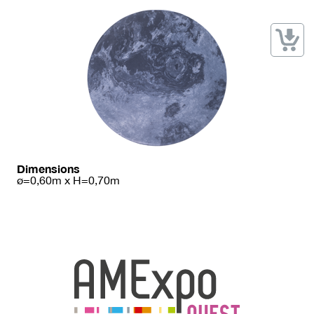
→ Types de mobilier
→ Noms / Références
→ Couleurs
→ Ensembles
Modélisation 2D/3D
Accueil
Dimensions
ø=0,60m x H=0,70m