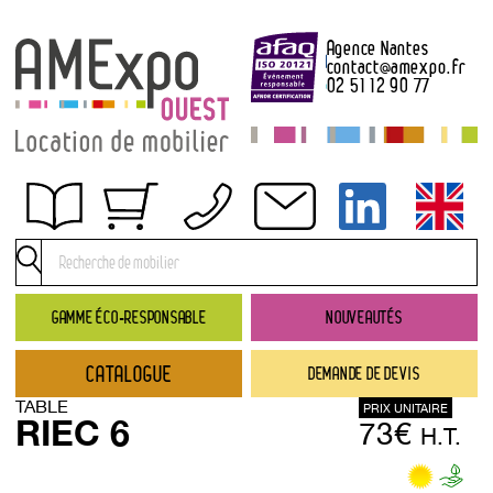
Agence Nantes
contact
@
amexpo.fr
02 51 12 90 77
Obtenir un devis
Conditions générales de location
Conditions de règlement
GAMME ÉCO-RESPONSABLE
NOUVEAUTÉS
Contact
CATALOGUE
DEMANDE DE DEVIS
Catalogue
TABLE
PRIX UNITAIRE
→ Nouveautés
RIEC 6
73€
H.T.
→ Gamme éco-responsable
→ Rubriques