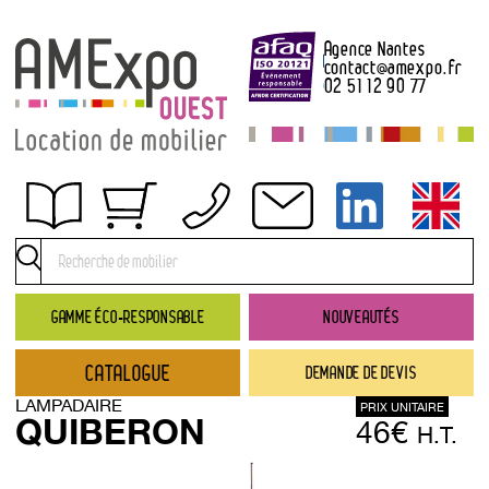
Agence Nantes
contact
@
amexpo.fr
02 51 12 90 77
Obtenir un devis
Conditions générales de location
Conditions de règlement
GAMME ÉCO-RESPONSABLE
NOUVEAUTÉS
Contact
CATALOGUE
DEMANDE DE DEVIS
Catalogue
LAMPADAIRE
PRIX UNITAIRE
→ Nouveautés
QUIBERON
46€
H.T.
→ Gamme éco-responsable
→ Rubriques