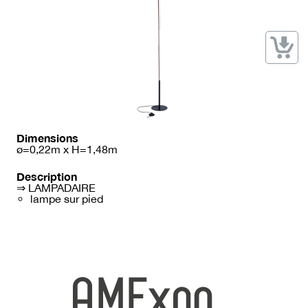
→ Types de mobilier
→ Noms / Références
→ Couleurs
→ Ensembles
Modélisation 2D/3D
Accueil
Dimensions
ø=0,22m x H=1,48m
Description
⇒ LAMPADAIRE
lampe sur pied