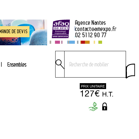
Agence Nantes
contact
@
amexpo.fr
MANDE DE DEVIS
02 51 12 90 77
Ensembles
PRIX UNITAIRE
127€
H.T.