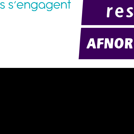
ésentation d'AMExpo (PDF)
Télécharger notre catalogue (PDF)
tre politique RSE (PDF)
Nos ambiances
ntact
nditions générales de location
nditions de règlement
ntions légales
délisation 2D/3D