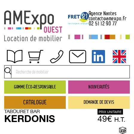
Agence Nantes
contact
@
amexpo.fr
02 51 12 90 77
Obtenir un devis
Conditions générales de location
Conditions de règlement
GAMME ÉCO-RESPONSABLE
NOUVEAUTÉS
Contact
CATALOGUE
DEMANDE DE DEVIS
Catalogue
TABOURET BAR
PRIX UNITAIRE
→ Nouveautés
KERDONIS
49€
H.T.
→ Gamme éco-responsable
→ Rubriques