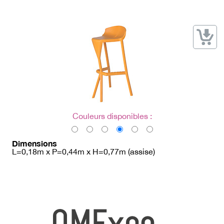
→ Types de mobilier
→ Noms / Références
→ Couleurs
→ Ensembles
Modélisation 2D/3D
Accueil
Couleurs disponibles :
Dimensions
L=0,18m x P=0,44m x H=0,77m (assise)