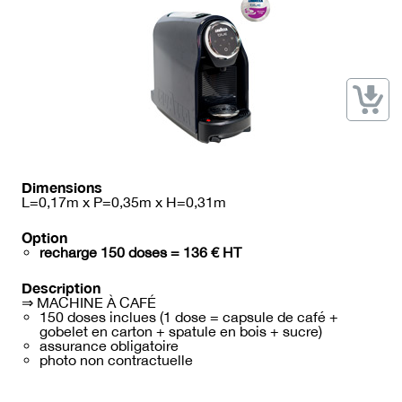
→ Types de mobilier
→ Noms / Références
→ Couleurs
→ Ensembles
Modélisation 2D/3D
Accueil
Dimensions
L=0,17m x P=0,35m x H=0,31m
Option
recharge 150 doses = 136 € HT
Description
⇒ MACHINE À CAFÉ
150 doses inclues (1 dose = capsule de café +
gobelet en carton + spatule en bois + sucre)
assurance obligatoire
photo non contractuelle