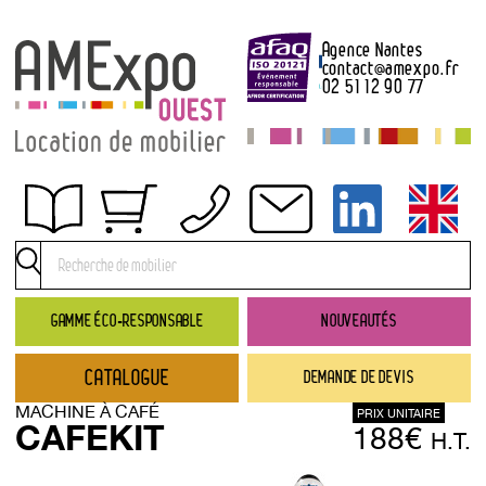
Agence Nantes
contact
@
amexpo.fr
02 51 12 90 77
Obtenir un devis
Conditions générales de location
Conditions de règlement
GAMME ÉCO-RESPONSABLE
NOUVEAUTÉS
Contact
CATALOGUE
DEMANDE DE DEVIS
Catalogue
MACHINE À CAFÉ
PRIX UNITAIRE
→ Nouveautés
CAFEKIT
188€
H.T.
→ Gamme éco-responsable
→ Rubriques