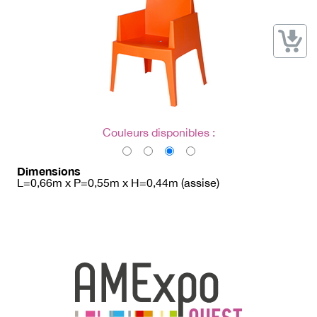
→ Types de mobilier
→ Noms / Références
→ Couleurs
→ Ensembles
Modélisation 2D/3D
Accueil
Couleurs disponibles :
Dimensions
L=0,66m x P=0,55m x H=0,44m (assise)