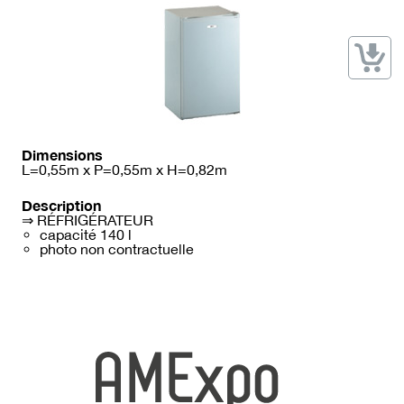
→ Types de mobilier
→ Noms / Références
→ Couleurs
→ Ensembles
Modélisation 2D/3D
Accueil
Dimensions
L=0,55m x P=0,55m x H=0,82m
Description
⇒ RÉFRIGÉRATEUR
capacité 140 l
photo non contractuelle