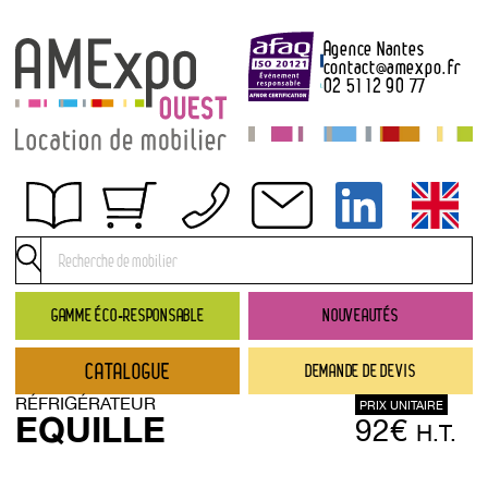
Agence Nantes
contact
@
amexpo.fr
02 51 12 90 77
Obtenir un devis
Conditions générales de location
Conditions de règlement
GAMME ÉCO-RESPONSABLE
NOUVEAUTÉS
Contact
CATALOGUE
DEMANDE DE DEVIS
Catalogue
RÉFRIGÉRATEUR
PRIX UNITAIRE
→ Nouveautés
EQUILLE
92€
H.T.
→ Gamme éco-responsable
→ Rubriques