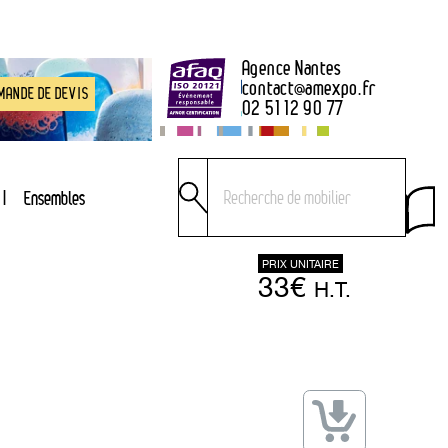
Agence Nantes
contact
@
amexpo.fr
MANDE DE DEVIS
02 51 12 90 77
Ensembles
PRIX UNITAIRE
33€
H.T.