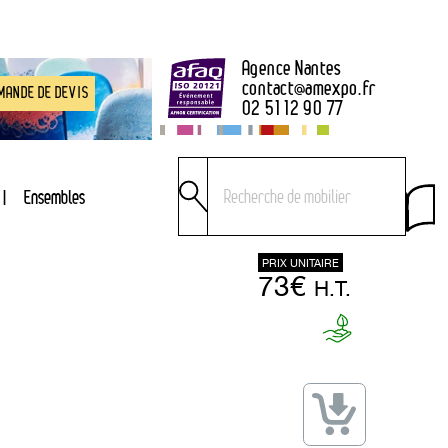
Agence Nantes
contact
@
amexpo.fr
MANDE DE DEVIS
02 51 12 90 77
Ensembles
PRIX UNITAIRE
73€
H.T.