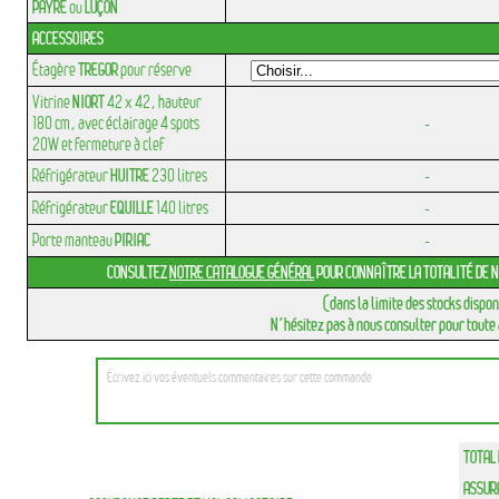
PAYRE
ou
LUÇON
ACCESSOIRES
Étagère
TREGOR
pour réserve
Vitrine
NIORT
42 x 42, hauteur
180 cm, avec éclairage 4 spots
-
20W et fermeture à clef
Réfrigérateur
HUITRE
230 litres
-
Réfrigérateur
EQUILLE
140 litres
-
Porte manteau
PIRIAC
-
CONSULTEZ
NOTRE CATALOGUE GÉNÉRAL
POUR CONNAÎTRE LA TOTALITÉ DE 
(dans la limite des stocks dispo
N’hésitez pas à nous consulter pour tout
TOTAL 
ASSURA