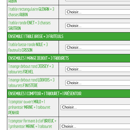
AUBIN
1
table rectangulaire
GLENAN
+ 3
chaises
AUBIN
1
table ronde
ENET
+ 3
chaises
SAUTRON
ENSEMBLE 1 TABLE BASSE + 3 FAUTEUILS
1
table basse ronde
NOLE
+ 3
fauteuils
CASSON
ENSEMBLES 1 MANGE DEBOUT + 3 TABOURETS
1
mange debout rond
JERSEY
+ 3
tabourets
FREHEL
1
mange debout rond
LOUVOIS
+ 3
tabourets
FINISTERE
ENSEMBLES 1 COMPTOIR + 1 TABOURET + 1 PRÉSENTOIR
1
comptoir ouvert
MALO
+ 1
présentoir
MAINE
+ 1
tabouret
PENHIR
1
comptoir fermant à clef
BRIEUC
+
1
présentoir
MAINE
+ 1 tabouret