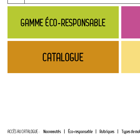
GAMME ÉCO-RESPONSABLE
CATALOGUE
Nouveautés
Éco-responsable
Rubriques
Types de mob
ACCÈS AU CATALOGUE :