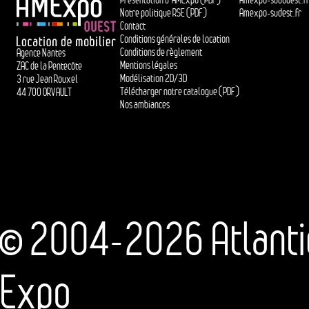
Notre politique RSE (PDF)
Amexpo-sudest.fr
Contact
Conditions générales de location
Conditions de règlement
Agence Nantes
Mentions légales
ZAC de la Pentecôte
Modélisation 2D/3D
3 rue Jean Rouxel
Télécharger notre catalogue (PDF)
44 700 ORVAULT
Nos ambiances
© 2004-2026 Atlantic
Expo