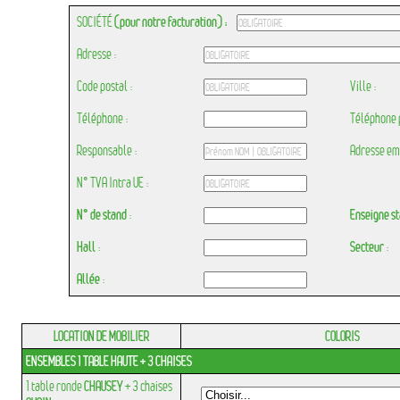
SOCIÉTÉ
(pour notre facturation) :
Adresse :
Code postal :
Ville :
Téléphone :
Téléphone 
Responsable :
Adresse ema
N° TVA Intra UE :
N° de stand
:
Enseigne s
Hall
:
Secteur
:
Allée
:
LOCATION DE MOBILIER
COLORIS
ENSEMBLES 1 TABLE HAUTE + 3 CHAISES
1
table ronde
CHAUSEY
+ 3
chaises