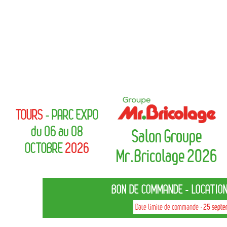
TOURS
- PARC EXPO
du 06 au 08
Salon Groupe
OCTOBRE
2026
Mr.Bricolage 2026
BON DE COMMANDE - LOCATION
Date limite de commande :
25 sept