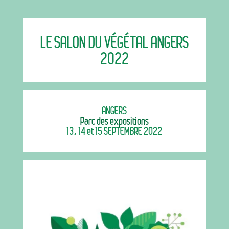
→ Gamme éco-responsable
→ Rubriques
→ Types de mobilier
LE SALON DU VÉGÉTAL ANGERS
→ Noms / Références
2022
→ Couleurs
→ Ensembles
Modélisation 2D/3D
ANGERS
Accueil
Parc des expositions
13, 14 et 15 SEPTEMBRE 2022