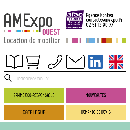
Agence Nantes
contact
@
amexpo.fr
02 51 12 90 77
Obtenir un devis
Conditions générales de location
Conditions de règlement
GAMME ÉCO-RESPONSABLE
NOUVEAUTÉS
Contact
CATALOGUE
DEMANDE DE DEVIS
Catalogue
→ Nouveautés