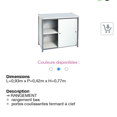
→ Types de mobilier
→ Noms / Références
→ Couleurs
→ Ensembles
Modélisation 2D/3D
Accueil
Couleurs disponibles :
Dimensions
L=0,93m x P=0,42m x H=0,77m
Description
⇒ RANGEMENT
rangement bas
portes coulissantes fermant à clef