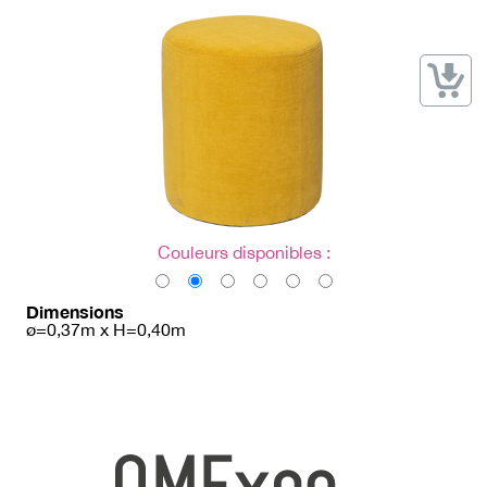
→ Types de mobilier
→ Noms / Références
→ Couleurs
→ Ensembles
Modélisation 2D/3D
Accueil
Couleurs disponibles :
Dimensions
ø=0,37m x H=0,40m