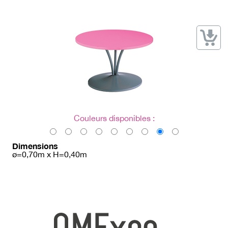
→ Types de mobilier
→ Noms / Références
→ Couleurs
→ Ensembles
Modélisation 2D/3D
Accueil
Couleurs disponibles :
Dimensions
ø=0,70m x H=0,40m