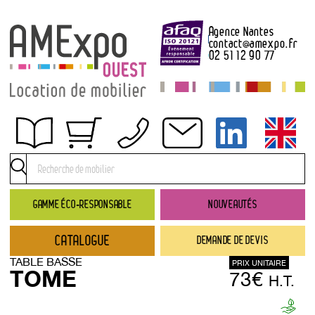
Agence Nantes
contact
@
amexpo.fr
02 51 12 90 77
Obtenir un devis
Conditions générales de location
Conditions de règlement
GAMME ÉCO-RESPONSABLE
NOUVEAUTÉS
Contact
CATALOGUE
DEMANDE DE DEVIS
Catalogue
TABLE BASSE
PRIX UNITAIRE
→ Nouveautés
TOME
73€
H.T.
→ Gamme éco-responsable
→ Rubriques