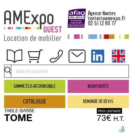
Agence Nantes
contact
@
amexpo.fr
02 51 12 90 77
Obtenir un devis
Conditions générales de location
Conditions de règlement
GAMME ÉCO-RESPONSABLE
NOUVEAUTÉS
Contact
CATALOGUE
DEMANDE DE DEVIS
Catalogue
TABLE BASSE
PRIX UNITAIRE
→ Nouveautés
TOME
73€
H.T.
→ Gamme éco-responsable
→ Rubriques