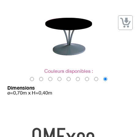
→ Types de mobilier
→ Noms / Références
→ Couleurs
→ Ensembles
Modélisation 2D/3D
Accueil
Couleurs disponibles :
Dimensions
ø=0,70m x H=0,40m