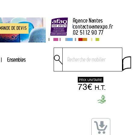
Agence Nantes
contact
@
amexpo.fr
MANDE DE DEVIS
02 51 12 90 77
Ensembles
PRIX UNITAIRE
73€
H.T.