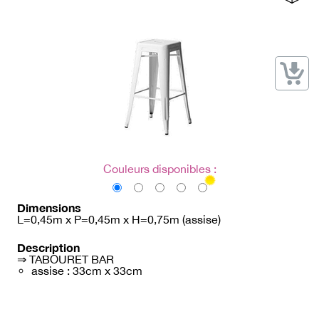
→ Types de mobilier
→ Noms / Références
→ Couleurs
→ Ensembles
Modélisation 2D/3D
Accueil
Couleurs disponibles :
Dimensions
L=0,45m x P=0,45m x H=0,75m (assise)
Description
⇒ TABOURET BAR
assise : 33cm x 33cm