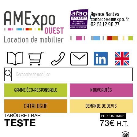
Agence Nantes
contact
@
amexpo.fr
02 51 12 90 77
Obtenir un devis
Conditions générales de location
Conditions de règlement
GAMME ÉCO-RESPONSABLE
NOUVEAUTÉS
Contact
CATALOGUE
DEMANDE DE DEVIS
Catalogue
TABOURET BAR
PRIX UNITAIRE
→ Nouveautés
TESTE
73€
H.T.
→ Gamme éco-responsable
→ Rubriques