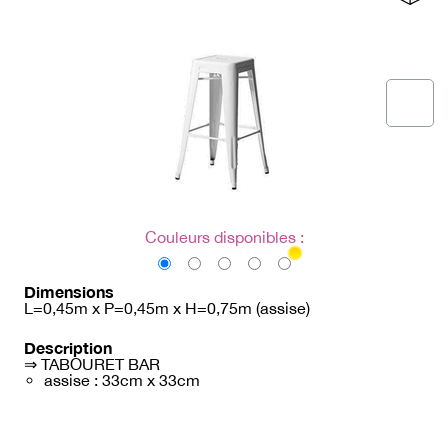
→ Types de mobilier
→ Noms / Références
→ Couleurs
→ Ensembles
Modélisation 2D/3D
Accueil
Couleurs disponibles :
Dimensions
L=0,45m x P=0,45m x H=0,75m (assise)
Description
⇒ TABOURET BAR
assise : 33cm x 33cm