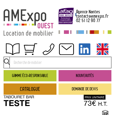
Agence Nantes
contact
@
amexpo.fr
02 51 12 90 77
Obtenir un devis
Conditions générales de location
Conditions de règlement
GAMME ÉCO-RESPONSABLE
NOUVEAUTÉS
Contact
CATALOGUE
DEMANDE DE DEVIS
Catalogue
TABOURET BAR
PRIX UNITAIRE
→ Nouveautés
TESTE
73€
H.T.
→ Gamme éco-responsable
→ Rubriques