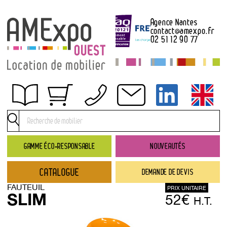
Agence Nantes
contact
@
amexpo.fr
02 51 12 90 77
Obtenir un devis
Conditions générales de location
Conditions de règlement
GAMME ÉCO-RESPONSABLE
NOUVEAUTÉS
Contact
CATALOGUE
DEMANDE DE DEVIS
Catalogue
FAUTEUIL
PRIX UNITAIRE
→ Nouveautés
SLIM
52€
H.T.
→ Gamme éco-responsable
→ Rubriques