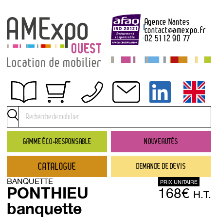
Agence Nantes
contact
@
amexpo.fr
02 51 12 90 77
Obtenir un devis
Conditions générales de location
Conditions de règlement
GAMME ÉCO-RESPONSABLE
NOUVEAUTÉS
Contact
CATALOGUE
DEMANDE DE DEVIS
Catalogue
BANQUETTE
PRIX UNITAIRE
→ Nouveautés
PONTHIEU
168€
H.T.
→ Gamme éco-responsable
banquette
→ Rubriques