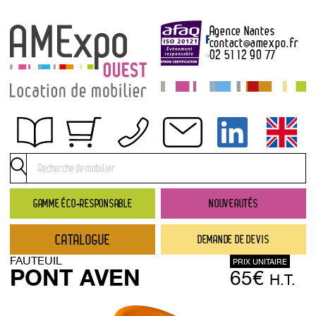
Agence Nantes
contact
@
amexpo.fr
02 51 12 90 77
Obtenir un devis
Conditions générales de location
Conditions de règlement
GAMME ÉCO-RESPONSABLE
NOUVEAUTÉS
Contact
CATALOGUE
DEMANDE DE DEVIS
Catalogue
FAUTEUIL
PRIX UNITAIRE
→ Nouveautés
PONT AVEN
65€
H.T.
→ Gamme éco-responsable
→ Rubriques