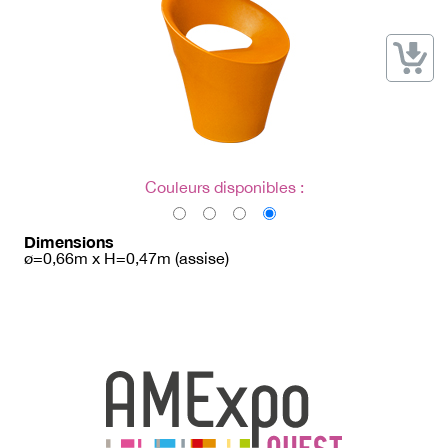
→ Types de mobilier
→ Noms / Références
→ Couleurs
→ Ensembles
Modélisation 2D/3D
Accueil
Couleurs disponibles :
Dimensions
ø=0,66m x H=0,47m (assise)